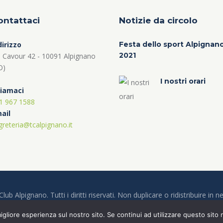
ontattaci
Notizie da circolo
dirizzo
Festa dello sport Alpignan
2021
a Cavour 42 - 10091 Alpignano
O)
I nostri orari
iamaci
1 967 1588
ail
greteria@tcalpignano.it
ub Alpignano. Tutti i diritti riservati. Non duplicare o ridistribuire in
Site powered by
Next@ge Consulting
igliore esperienza sul nostro sito. Se continui ad utilizzare questo sito