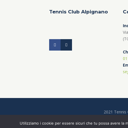
Tennis Club Alpignano
C
In
Vi
(T
Ch
01
Em
se
2021 Tennis Cl
Utilizziamo i cookie per essere sicuri che tu possa avere la m