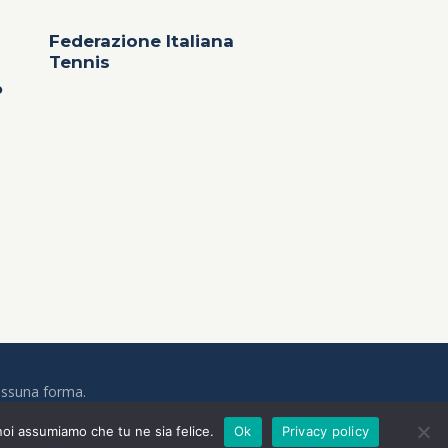
Federazione Italiana
Tennis
o
 nessuna forma.
 noi assumiamo che tu ne sia felice.
Ok
Privacy policy