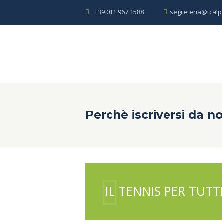
+39 011 967 1588
segreteria@tcalp
Perchè iscriversi da no
IL TENNIS PER TUTT